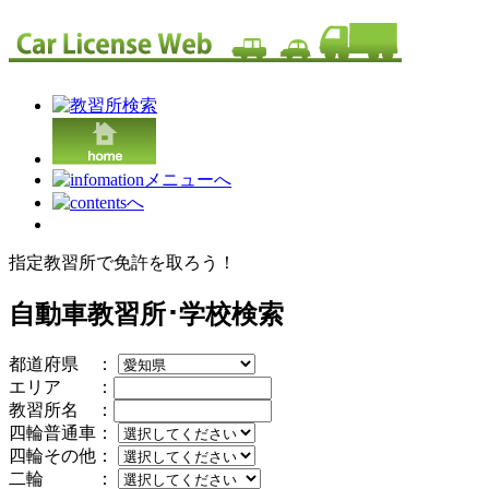
指定教習所で免許を取ろう！
自動車教習所･学校検索
都道府県 ：
エリア ：
教習所名 ：
四輪普通車：
四輪その他：
二輪 ：