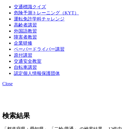
交通標識クイズ
危険予測トレーニング（KYT）
運転免許学科チャレンジ
高齢者講習
外国語教習
障害者教習
企業研修
ペーパードライバー講習
原付講習
交通安全教室
自転車講習
認定個人情報保護団体
Close
検索結果
「都道府県：愛知県」 「二輪/普通」 の検索結果 12件中