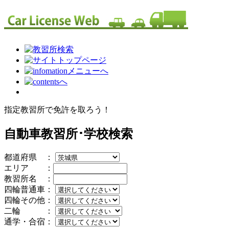
指定教習所で免許を取ろう！
自動車教習所･学校検索
都道府県 ：
エリア ：
教習所名 ：
四輪普通車：
四輪その他：
二輪 ：
通学・合宿：