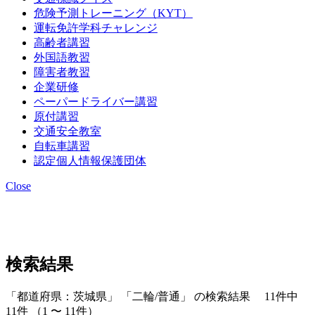
危険予測トレーニング（KYT）
運転免許学科チャレンジ
高齢者講習
外国語教習
障害者教習
企業研修
ペーパードライバー講習
原付講習
交通安全教室
自転車講習
認定個人情報保護団体
Close
検索結果
「都道府県：茨城県」 「二輪/普通」 の検索結果 11件中
11件 （1 〜 11件）