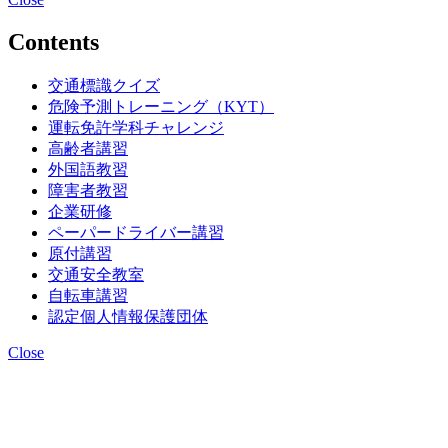
Contents
交通標識クイズ
危険予測トレーニング（KYT）
運転免許学科チャレンジ
高齢者講習
外国語教習
障害者教習
企業研修
ペーパードライバー講習
原付講習
交通安全教室
自転車講習
認定個人情報保護団体
Close