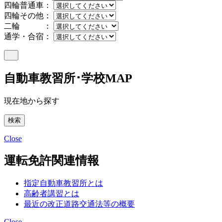
四輪普通車：
四輪その他：
二輪 ：
通学・合宿：
自動車教習所･学校MAP
現在地から探す
Close
運転免許関連情報
指定自動車教習所とは
高齢者講習とは
最近の改正道路交通法等の概要
Close