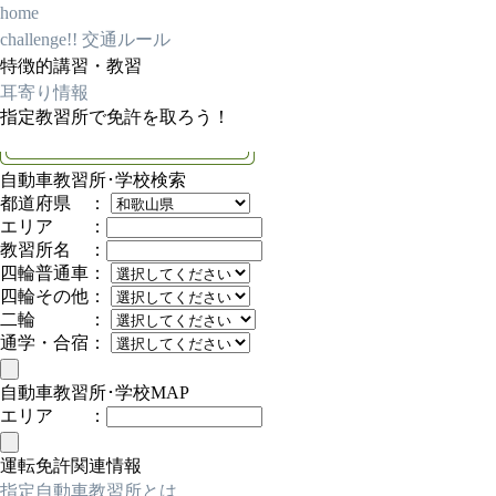
home
challenge!! 交通ルール
特徴的講習・教習
耳寄り情報
指定教習所で免許を取ろう！
自動車教習所･学校検索
都道府県 ：
エリア ：
教習所名 ：
四輪普通車：
四輪その他：
二輪 ：
通学・合宿：
自動車教習所･学校MAP
エリア ：
運転免許関連情報
指定自動車教習所とは