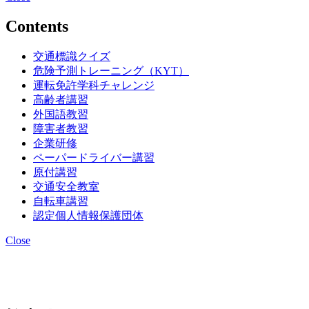
Contents
交通標識クイズ
危険予測トレーニング（KYT）
運転免許学科チャレンジ
高齢者講習
外国語教習
障害者教習
企業研修
ペーパードライバー講習
原付講習
交通安全教室
自転車講習
認定個人情報保護団体
Close