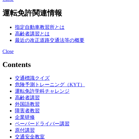
運転免許関連情報
指定自動車教習所とは
高齢者講習とは
最近の改正道路交通法等の概要
Close
Contents
交通標識クイズ
危険予測トレーニング（KYT）
運転免許学科チャレンジ
高齢者講習
外国語教習
障害者教習
企業研修
ペーパードライバー講習
原付講習
交通安全教室