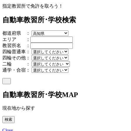
指定教習所で免許を取ろう！
自動車教習所･学校検索
都道府県 ：
エリア ：
教習所名 ：
四輪普通車：
四輪その他：
二輪 ：
通学・合宿：
自動車教習所･学校MAP
現在地から探す
Close