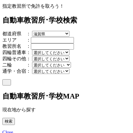
指定教習所で免許を取ろう！
自動車教習所･学校検索
都道府県 ：
エリア ：
教習所名 ：
四輪普通車：
四輪その他：
二輪 ：
通学・合宿：
自動車教習所･学校MAP
現在地から探す
Close