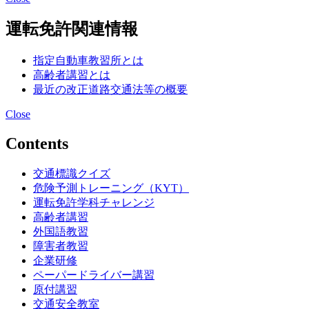
運転免許関連情報
指定自動車教習所とは
高齢者講習とは
最近の改正道路交通法等の概要
Close
Contents
交通標識クイズ
危険予測トレーニング（KYT）
運転免許学科チャレンジ
高齢者講習
外国語教習
障害者教習
企業研修
ペーパードライバー講習
原付講習
交通安全教室