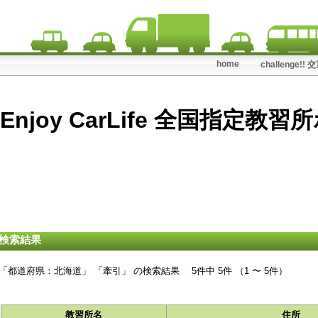
home
challenge!
検索結果
「都道府県：北海道」 「牽引」 の検索結果 5件中 5件 （1 〜 5件）
教習所名
住所