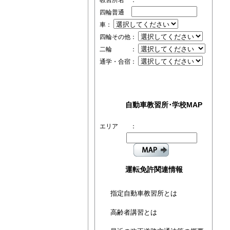
教習所名 ：
四輪普通
車：
四輪その他：
二輪 ：
通学・合宿：
自動車教習所･学校MAP
エリア ：
運転免許関連情報
指定自動車教習所とは
高齢者講習とは