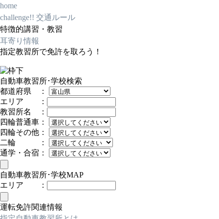
home
challenge!! 交通ルール
特徴的講習・教習
耳寄り情報
指定教習所で免許を取ろう！
自動車教習所･学校検索
都道府県 ：
エリア ：
教習所名 ：
四輪普通車：
四輪その他：
二輪 ：
通学・合宿：
自動車教習所･学校MAP
エリア ：
運転免許関連情報
指定自動車教習所とは