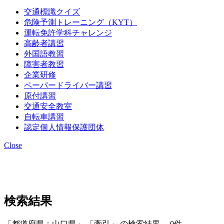
交通標識クイズ
危険予測トレーニング（KYT）
運転免許学科チャレンジ
高齢者講習
外国語教習
障害者教習
企業研修
ペーパードライバー講習
原付講習
交通安全教室
自転車講習
認定個人情報保護団体
Close
検索結果
「都道府県：山口県」 「牽引」 の検索結果 0件