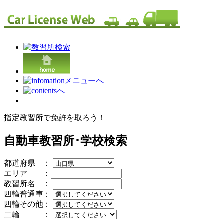
指定教習所で免許を取ろう！
自動車教習所･学校検索
都道府県 ：
エリア ：
教習所名 ：
四輪普通車：
四輪その他：
二輪 ：