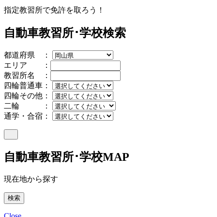
指定教習所で免許を取ろう！
自動車教習所･学校検索
都道府県 ：
エリア ：
教習所名 ：
四輪普通車：
四輪その他：
二輪 ：
通学・合宿：
自動車教習所･学校MAP
現在地から探す
Close