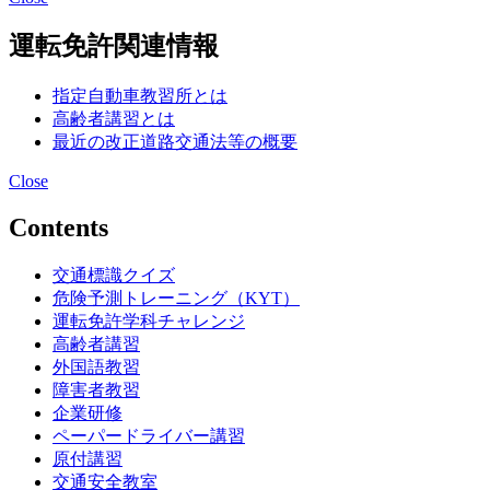
運転免許関連情報
指定自動車教習所とは
高齢者講習とは
最近の改正道路交通法等の概要
Close
Contents
交通標識クイズ
危険予測トレーニング（KYT）
運転免許学科チャレンジ
高齢者講習
外国語教習
障害者教習
企業研修
ペーパードライバー講習
原付講習
交通安全教室