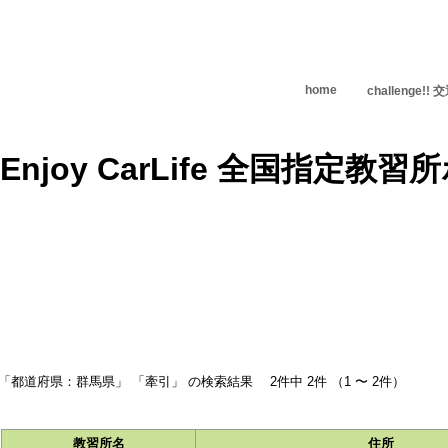
home
challenge!
検索結果
「都道府県：群馬県」 「牽引」 の検索結果 2件中 2件 （1 〜 2件）
教習所名
住所