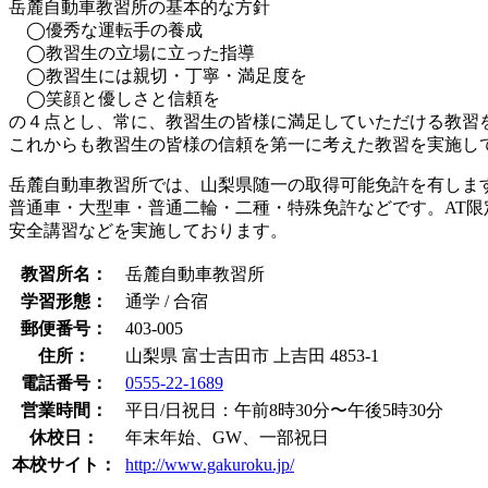
岳麓自動車教習所の基本的な方針
◯優秀な運転手の養成
◯教習生の立場に立った指導
◯教習生には親切・丁寧・満足度を
◯笑顔と優しさと信頼を
の４点とし、常に、教習生の皆様に満足していただける教習
これからも教習生の皆様の信頼を第一に考えた教習を実施し
岳麓自動車教習所では、山梨県随一の取得可能免許を有しま
普通車・大型車・普通二輪・二種・特殊免許などです。AT
安全講習などを実施しております。
教習所名：
岳麓自動車教習所
学習形態：
通学 / 合宿
郵便番号：
403-005
住所：
山梨県 富士吉田市 上吉田 4853-1
電話番号：
0555-22-1689
営業時間：
平日/日祝日：午前8時30分〜午後5時30分
休校日：
年末年始、GW、一部祝日
本校サイト：
http://www.gakuroku.jp/