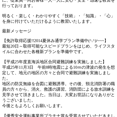
に、従業員一同お客様一人一人に安心・安全・迅速な教習を
行っております。
明るく・楽しく・わかりやすく「技術」・「知識」・「心」
を身に付けていただけるように教習いたします。
最新メッセージ
【免許取得応援!!2014夏休み通学プラン準備中(^.^)/~~~】
最短20日～取得可能なスピードプランをはじめ、ライフスタ
イルに合わせた各種新プランを準備中です。
【平成25年度直海浜地区合同避難訓練を実施しました】
平成25年11月3日 午前8時地震による10ｍの津波の発生を想
定して、地元の地区の方々と合同で避難訓練を実施しまし
た。
地区の防災無線を合図に避難誘導。その後、頸北消防署の職
員の方々から、消火、救護の講習。消防団による放水訓練を
見学させて頂きました。当日は、大変お世話になりありがと
うございました。
今後ともよろしくお願いします。
【優秀安全運転事業所プラチナ賞を受賞させていただきまし