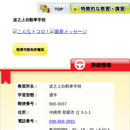
波之上自動車学校
教習所名：
波之上自動車学校
学習形態：
通学
郵便番号：
900-0037
住所：
沖縄県 那覇市 辻 3-1-1
電話番号：
098-868-3881
教習時間9：30～19：20（土日は