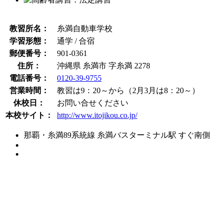
教習所名：
糸満自動車学校
学習形態：
通学 / 合宿
郵便番号：
901-0361
住所：
沖縄県 糸満市 字糸満 2278
電話番号：
0120-39-9755
営業時間：
教習は9：20～から（2月3月は8：20～）
休校日：
お問い合せください
本校サイト：
http://www.itojikou.co.jp/
那覇・糸満89系統線 糸満バスターミナル駅 すぐ南側