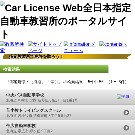
指定教習所で免許を取ろう！
検索結果
「都道府県：北海道」 「牽引」 の検索結果 5件中 5件 （1 〜 5件）
中央バス自動車学校
北海道 札幌市 北区 新琴似 8条17丁目1番1号
苫小牧ドライビングスクール
北海道 苫小牧市 拓勇東町 8丁目6番地27
帯広自動車学校
北海道 帯広市 緑ヶ丘 9丁目2