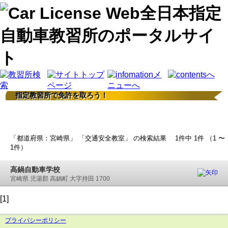
指定教習所で免許を取ろう！
検索結果
「都道府県：宮崎県」 「交通安全教室」 の検索結果 1件中 1件 （1 〜
1件）
高鍋自動車学校
宮崎県 児湯郡 高鍋町 大字持田 1700
[1]
プライバシーポリシー