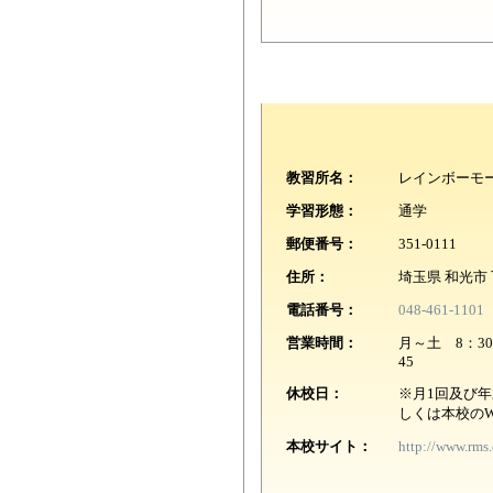
教習所名：
レインボーモ
学習形態：
通学
郵便番号：
351-0111
住所：
埼玉県 和光市 下
電話番号：
048-461-1101
営業時間：
月～土 8：30
45
休校日：
※月1回及び
しくは本校の
本校サイト：
http://www.rms.