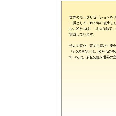
世界のモータリゼーションを
一員として、1972年に誕生
ル。私たちは、「3つの喜び」
実践しています。
学んで喜び 育てて喜び 安
『3つの喜び』は、私たちの夢
すべては、安全の虹を世界の
綺麗な校舎で光あふれる空間
たパウダーコーナー、小さな
取得ができるようにと、キッ
レインボーには、女性の皆様
ざまな工夫が施されています