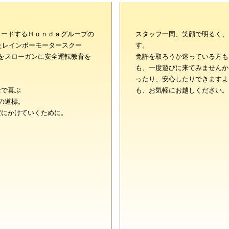
リードするＨｏｎｄａグループの
スタッフ一同、笑顔で明るく、
したレインボーモータースクー
す。
をスローガンに安全運転教育を
免許を取ろうか迷っている方も
も、一度遊びに来てみませんか
ったり、安心したりできますよ
全で喜ぶ
も、お気軽にお越しください。
の道標。
空にかけていくために。
や女性の意見を取り入れて設計し
お子様がいらっしゃる方でも免許
ズルーム（託児室）の完備など。
が快適にお過ごし頂けるようさま
。