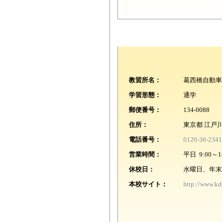
教習所名：
葛西橋自動車
学習形態：
通学
郵便番号：
134-0088
住所：
東京都 江戸川区
電話番号：
0120-36-2341
営業時間：
平日 9:00～1
休校日：
水曜日、年末
本校サイト：
http://www.kds