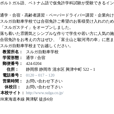
ポルトガル語、ベトナム語で仮免許学科試験が受験できるイン
通学・合宿・高齢者講習・ペーパードライバー講習・企業向け
スルガ自動車学校では合宿免許ご希望のお客様受け入れのため
「スルガステイ」をオープンしました。
落ち着いた雰囲気とシンプルな作りで学生や若い方に人気の施
合宿免許をお考えの方はぜひ、「富士山と駿河湾の幸」に恵ま
スルガ自動車学校までお越しください。
教習所名：
スルガ自動車学校
学習形態：
通学 / 合宿
郵便番号：
424-0204
住所：
静岡県 静岡市 清水区 興津中町 522－1
電話番号：
0120－017－120
営業時間：
お問い合わせ下さい
休校日：
お問い合わせ下さい
本校サイト：
http://www.sulga.co.jp/
JR東海道本線 興津駅 徒歩6分