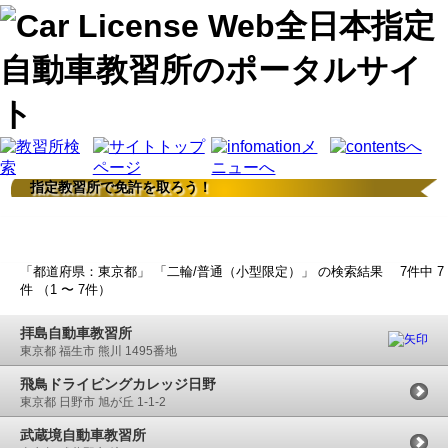
指定教習所で免許を取ろう！
検索結果
「都道府県：東京都」 「二輪/普通（小型限定）」 の検索結果 7件中 7
件 （1 〜 7件）
拝島自動車教習所
東京都 福生市 熊川 1495番地
飛鳥ドライビングカレッジ日野
東京都 日野市 旭が丘 1-1-2
武蔵境自動車教習所