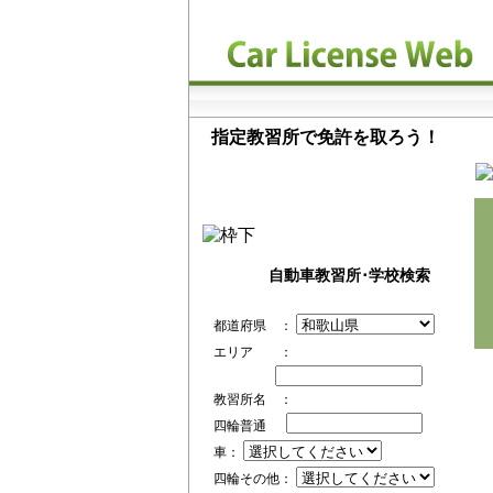
指定教習所で免許を取ろう！
自動車教習所･学校検索
都道府県 ：
エリア ：
教習所名 ：
四輪普通
車：
四輪その他：