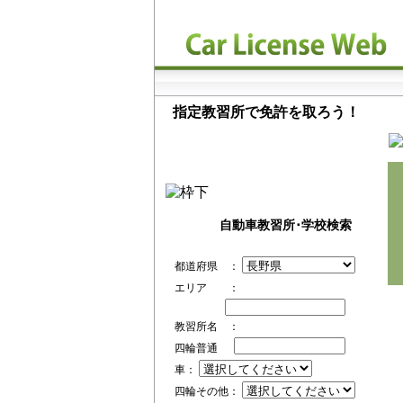
指定教習所で免許を取ろう！
自動車教習所･学校検索
都道府県 ：
エリア ：
教習所名 ：
四輪普通
車：
四輪その他：