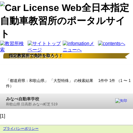
指定教習所で免許を取ろう！
検索結果
「都道府県：和歌山県」 「大型特殊」 の検索結果 1件中 1件 （1 〜 1
件）
みなべ自動車学校
和歌山県 日高郡 みなべ町芝 519
[1]
プライバシーポリシー