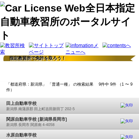
指定教習所で免許を取ろう！
検索結果
「都道府県：新潟県」 「普通一種」 の検索結果 9件中 9件 （1 〜 9
件）
田上自動車学校
新潟県 南蒲原郡 田上町吉田新田丁 202-5
関原自動車学校 [新潟県長岡市]
新潟県 長岡市 関原南 4-4058
水原自動車学校