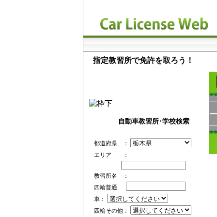
指定教習所で免許を取ろう！
自動車教習所･学校検索
都道府県 ：
エリア ：
教習所名 ：
四輪普通
車：
四輪その他：