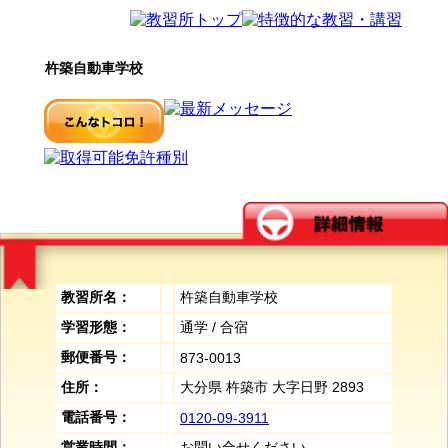
杵築自動車学校
教習所名：
杵築自動車学校
学習形態：
通学 / 合宿
郵便番号：
873-0013
住所：
大分県 杵築市 大字日野 2893
電話番号：
0120-09-3911
営業時間：
お問い合せください