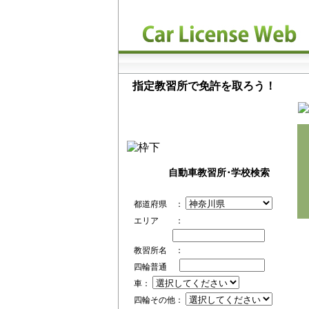
指定教習所で免許を取ろう！
自動車教習所･学校検索
都道府県 ：
エリア ：
教習所名 ：
四輪普通
車：
四輪その他：