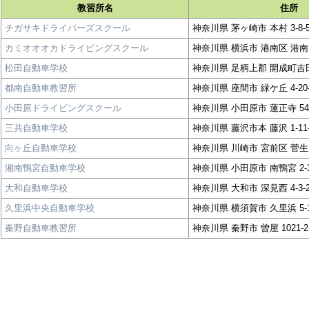
教習所名
住所
チガサキドライバーズスクール
神奈川県 茅ヶ崎市 本村 3-8-5
カミオオオカドライビングスクール
神奈川県 横浜市 港南区 港南 2
松田自動車学校
神奈川県 足柄上郡 開成町吉田
都南自動車教習所
神奈川県 座間市 緑ケ丘 4-20-
小田原ドライビングスクール
神奈川県 小田原市 蓮正寺 540
三共自動車学校
神奈川県 藤沢市本 藤沢 1-11-
向ヶ丘自動車学校
神奈川県 川崎市 宮前区 菅生 4
湘南鴨宮自動車学校
神奈川県 小田原市 南鴨宮 2-3
大和自動車学校
神奈川県 大和市 深見西 4-3-2
久里浜中央自動車学校
神奈川県 横須賀市 久里浜 5-1
秦野自動車教習所
神奈川県 秦野市 曽屋 1021-2