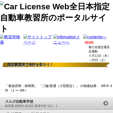
NEWS
春の全国交通安
全運動
５月11日（木）
～20日（土）
指定教習所で免許を取ろう！
検索結果
「都道府県：静岡県」 「二輪/普通（小型限定）」 の検索結果 4件中 4
件 （1 〜 4件）
スルガ自動車学校
静岡県 静岡市 清水区 興津中町 522－1