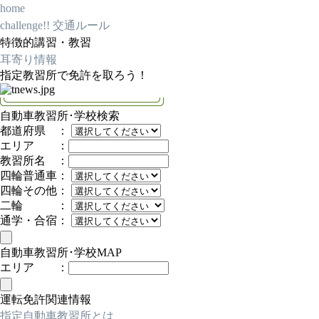
home
challenge!! 交通ルール
特徴的講習・教習
耳寄り情報
指定教習所で免許を取ろう！
自動車教習所･学校検索
都道府県 ：
エリア ：
教習所名 ：
四輪普通車：
四輪その他：
二輪 ：
通学・合宿：
自動車教習所･学校MAP
エリア ：
運転免許関連情報
指定自動車教習所とは