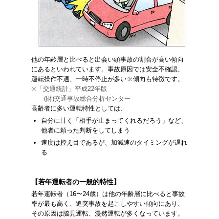
他の年齢層と比べると出会い頭事故の割合が高い傾向
にあるといわれています。事故原因では安全不確認、
運転操作不適、一時不停止が多い
※
傾向も特徴です。
※「交通統計」平成22年版
(財)交通事故総合分析センター
高齢者に多い運転特性としては、
自分に甘く「相手が止まってくれるだろう」など、
他者に頼った判断をしてしまう
速度は控え目であるが、加減速のタイミングが遅れ
る
【若年運転者の一般的特性】
若年運転者（16〜24歳）は他の年齢層に比べると事故
率が最も高く、追突事故を起こしやすい傾向にあり、
その原因は脇見運転、漫然運転が多くなっています。